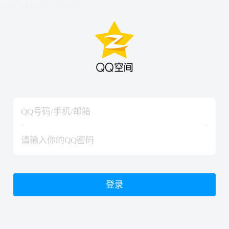
hiraishinNoJutsuShiki
hiraishinNoJutsuShiki
登录