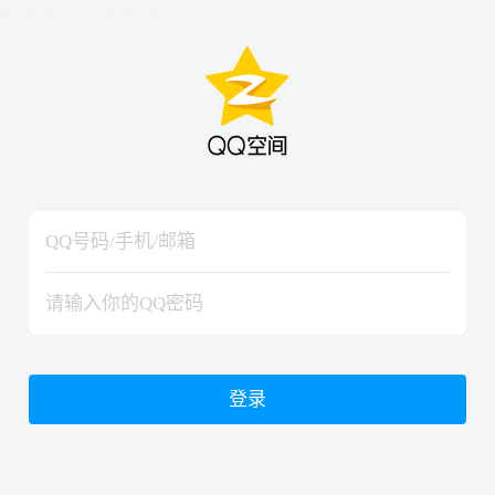
hiraishinNoJutsuShiki
hiraishinNoJutsuShiki
登录