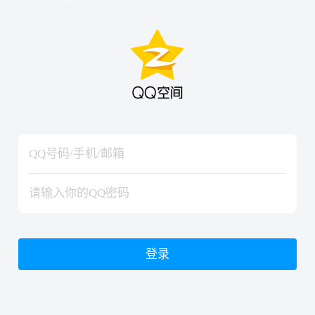
hiraishinNoJutsuShiki
hiraishinNoJutsuShiki
登录