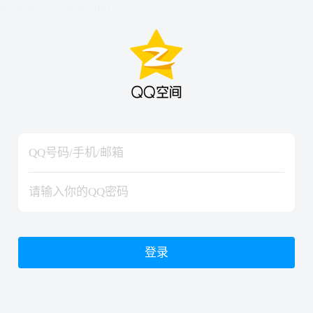
hiraishinNoJutsuShiki
hiraishinNoJutsuShiki
登录