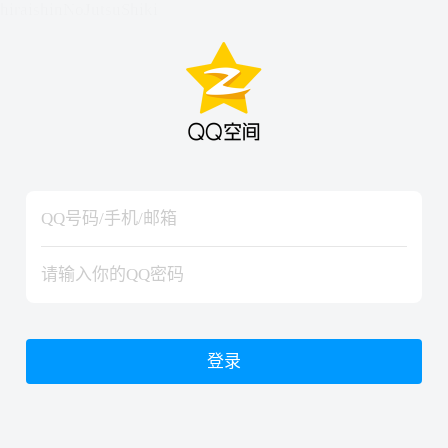
hiraishinNoJutsuShiki
hiraishinNoJutsuShiki
登录