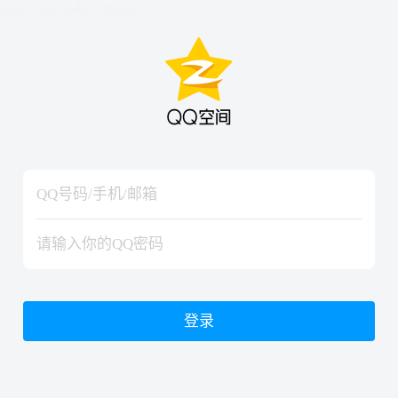
hiraishinNoJutsuShiki
hiraishinNoJutsuShiki
登录