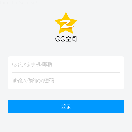
hiraishinNoJutsuShiki
hiraishinNoJutsuShiki
登录