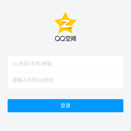
hiraishinNoJutsuShiki
hiraishinNoJutsuShiki
登录