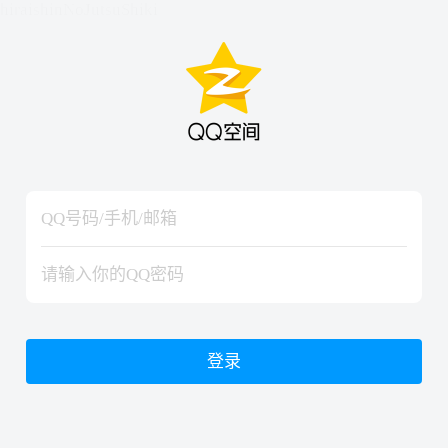
hiraishinNoJutsuShiki
hiraishinNoJutsuShiki
登录