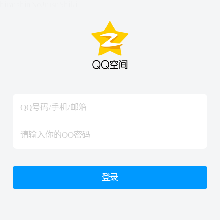
hiraishinNoJutsuShiki
hiraishinNoJutsuShiki
登录