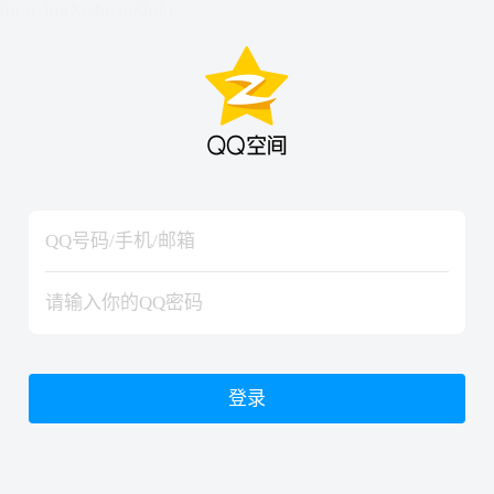
hiraishinNoJutsuShiki
hiraishinNoJutsuShiki
登录