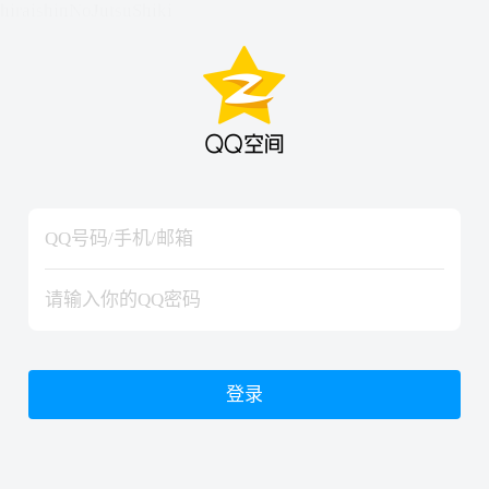
hiraishinNoJutsuShiki
hiraishinNoJutsuShiki
登录