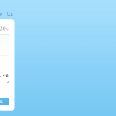
录
|
注册
20
字
享