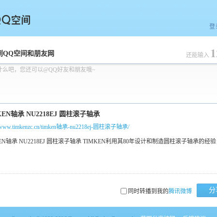
登
1
空间
到QQ空间和朋友网
还能输入
什么吧，您还可以@QQ好友和朋友哦~
://www.timkenzc.cn/timken轴承-nu2218ej-圆柱滚子轴承/
分
同时转播到我的
腾讯微博