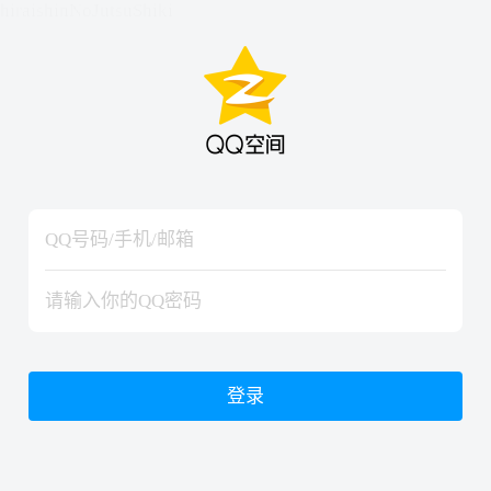
hiraishinNoJutsuShiki
hiraishinNoJutsuShiki
登录