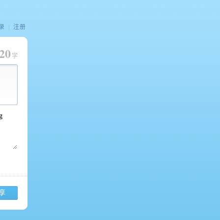
录
|
注册
20
字
享