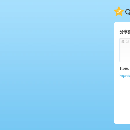
QQ
分享
说点
https:/