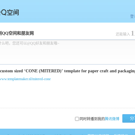
登
1
空间
到QQ空间和朋友网
还能输入
什么吧，您还可以@QQ好友和朋友哦~
/www.templatemaker.nl/mitered-cone
分
同时转播到我的
腾讯微博