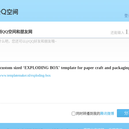
登
1
空间
到QQ空间和朋友网
还能输入
什么吧，您还可以@QQ好友和朋友哦~
/www.templatemaker.nl/exploding-box
分
同时转播到我的
腾讯微博