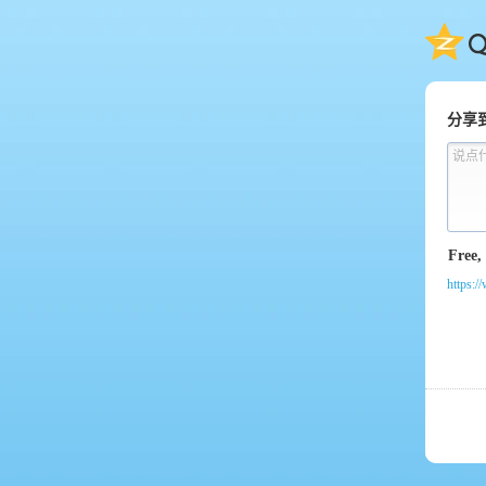
QQ
分享
说点
https:/