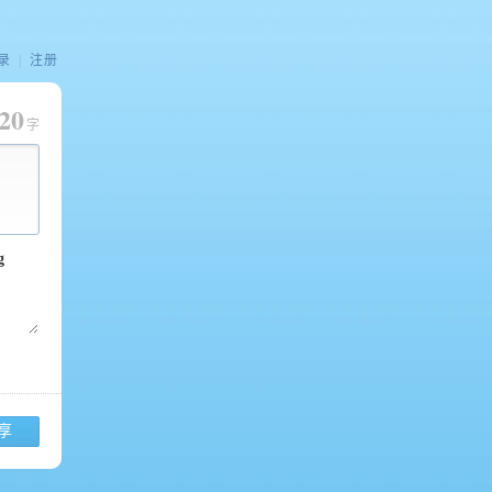
录
|
注册
20
字
享