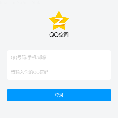
hiraishinNoJutsuShiki
hiraishinNoJutsuShiki
登录