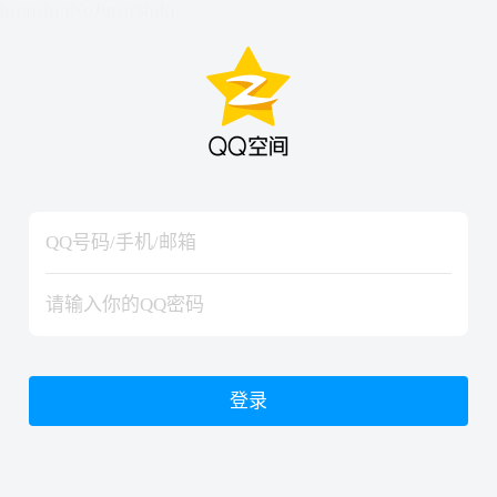
hiraishinNoJutsuShiki
hiraishinNoJutsuShiki
登录