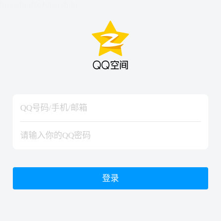
hiraishinNoJutsuShiki
hiraishinNoJutsuShiki
登录