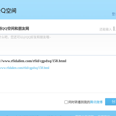
登
1
空间
到QQ空间和朋友网
还能输入
什么吧，您还可以@QQ好友和朋友哦~
/www.rfidalien.com/rfid/cgpdxq/158.html
分
同时转播到我的
腾讯微博