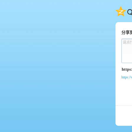
QQ
分享
说点
https:/