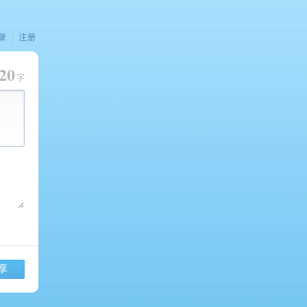
录
|
注册
20
字
享