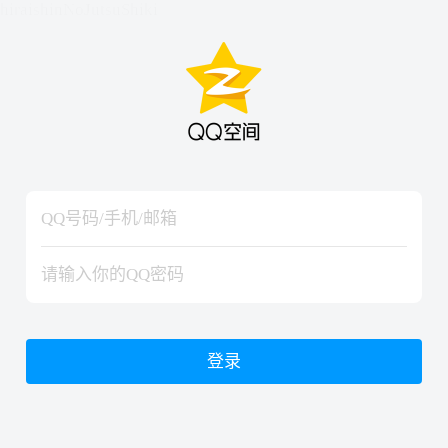
hiraishinNoJutsuShiki
hiraishinNoJutsuShiki
登录