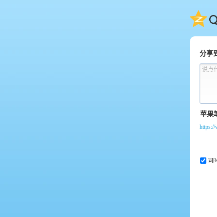
QQ
分享
说点
https:/
同