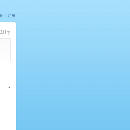
录
|
注册
20
字