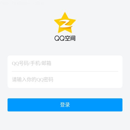
hiraishinNoJutsuShiki
hiraishinNoJutsuShiki
登录