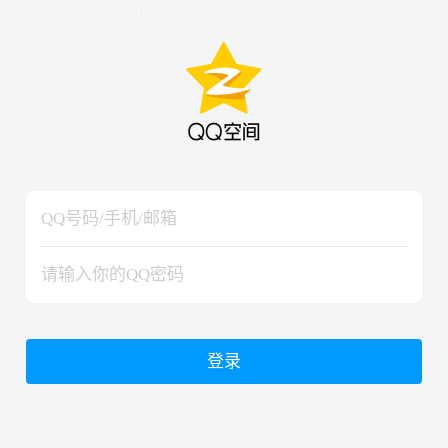
hiraishinNoJutsuShiki
hiraishinNoJutsuShiki
登录