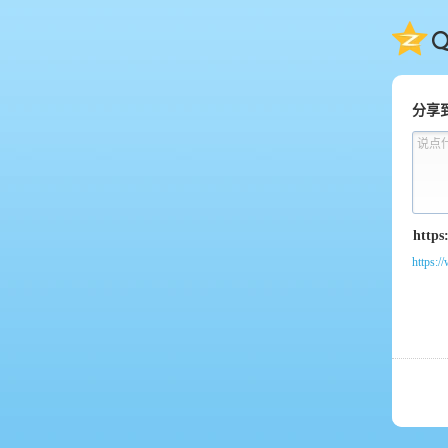
QQ
分享
说点
https: