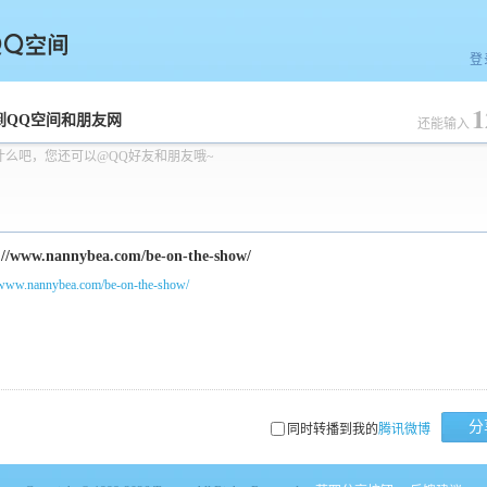
登
1
空间
到QQ空间和朋友网
还能输入
什么吧，您还可以@QQ好友和朋友哦~
//www.nannybea.com/be-on-the-show/
分
同时转播到我的
腾讯微博