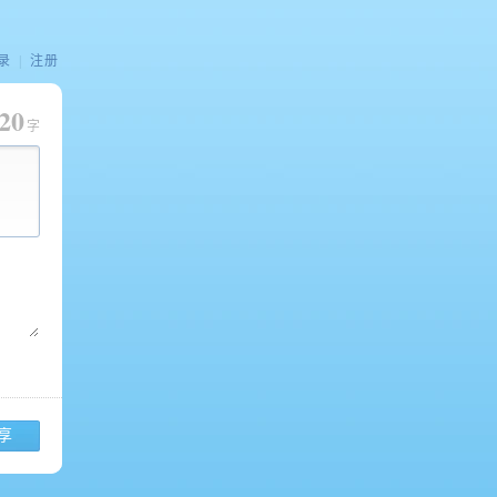
录
|
注册
20
字
享