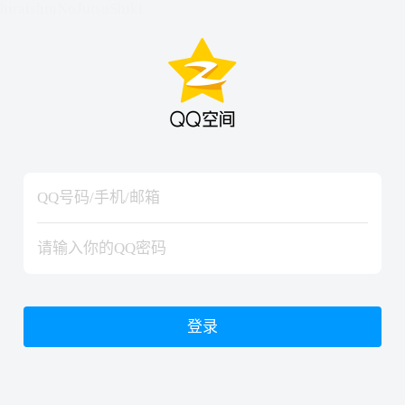
hiraishinNoJutsuShiki
hiraishinNoJutsuShiki
登录