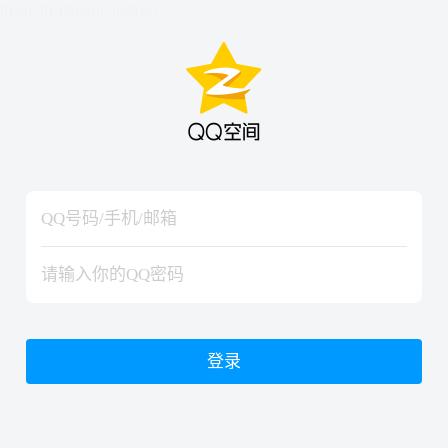
hiraishinNoJutsuShiki
hiraishinNoJutsuShiki
登录