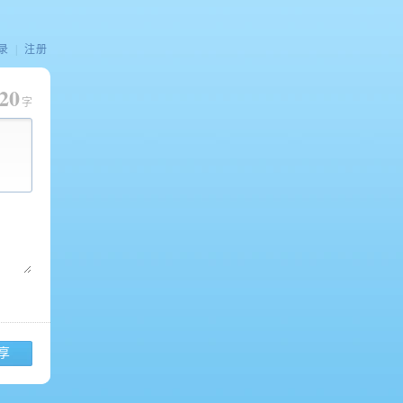
录
|
注册
20
字
享