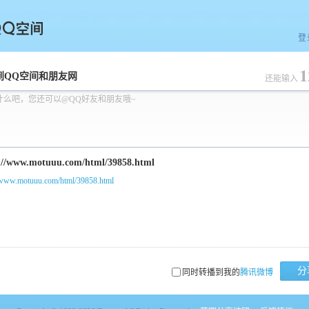
登
1
空间
到QQ空间和朋友网
还能输入
什么吧，您还可以@QQ好友和朋友哦~
//www.motuuu.com/html/39858.html
分
同时转播到我的
腾讯微博