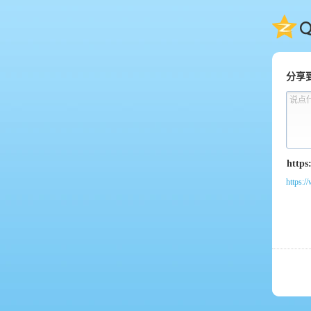
QQ
分享
说点
https: