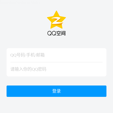
hiraishinNoJutsuShiki
hiraishinNoJutsuShiki
登录