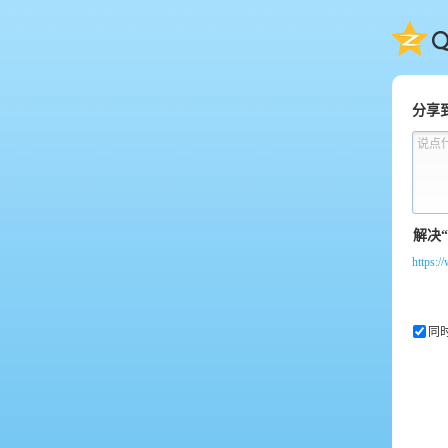
QQ
分享
说点
https:/
同