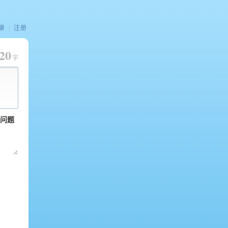
录
|
注册
20
字