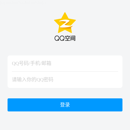
hiraishinNoJutsuShiki
hiraishinNoJutsuShiki
登录