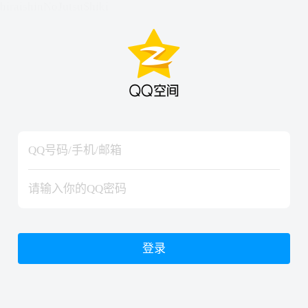
hiraishinNoJutsuShiki
hiraishinNoJutsuShiki
登录