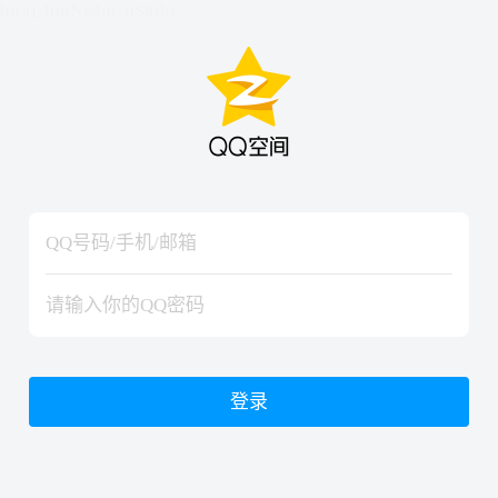
hiraishinNoJutsuShiki
hiraishinNoJutsuShiki
登录