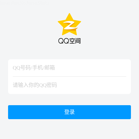
hiraishinNoJutsuShiki
hiraishinNoJutsuShiki
登录