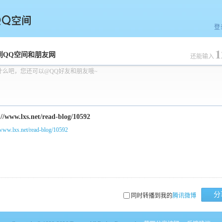
登
1
空间
到QQ空间和朋友网
还能输入
什么吧，您还可以@QQ好友和朋友哦~
/www.lxs.net/read-blog/10592
分
同时转播到我的
腾讯微博