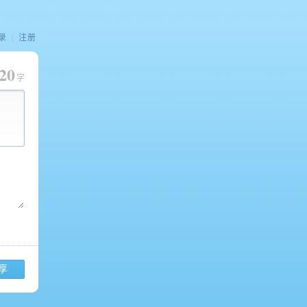
录
|
注册
20
字
享