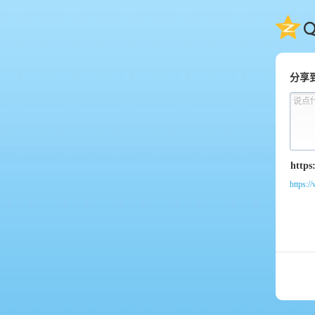
QQ
分享
说点
https:/