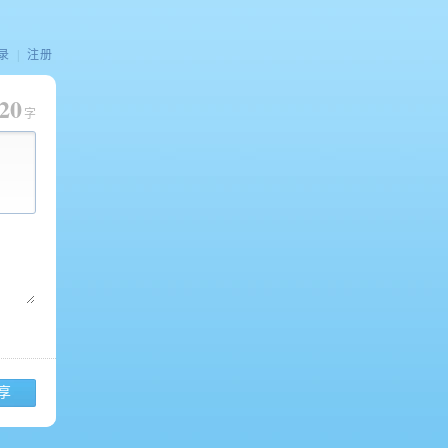
录
|
注册
20
字
享