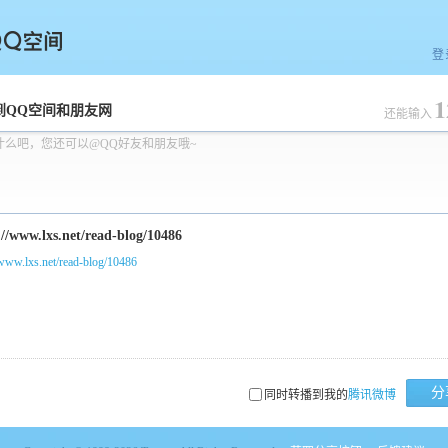
登
1
空间
到QQ空间和朋友网
还能输入
什么吧，您还可以@QQ好友和朋友哦~
/www.lxs.net/read-blog/10486
分
同时转播到我的
腾讯微博