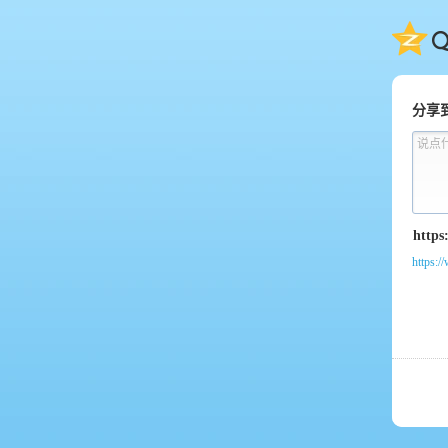
QQ
分享
说点
https:/