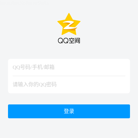
hiraishinNoJutsuShiki
hiraishinNoJutsuShiki
登录