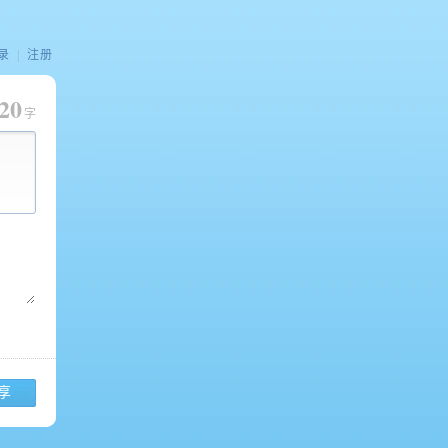
录
|
注册
20
字
享