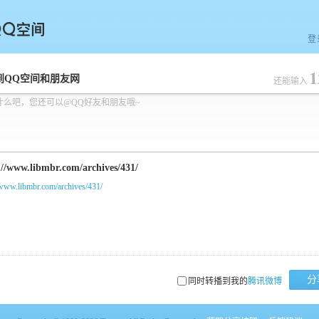
登
1
空间
到QQ空间和朋友网
还能输入
什么吧，您还可以@QQ好友和朋友哦~
/www.libmbr.com/archives/431/
分
同时转播到我的
腾讯微博