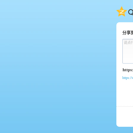
QQ
分享
说点
https:/