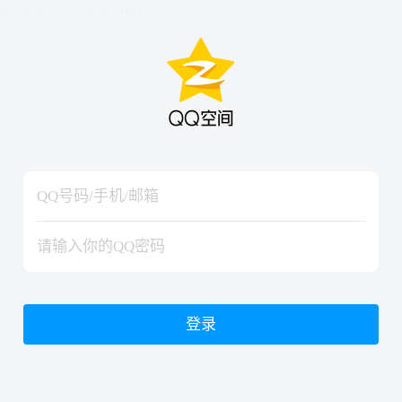
hiraishinNoJutsuShiki
hiraishinNoJutsuShiki
登录