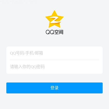
hiraishinNoJutsuShiki
hiraishinNoJutsuShiki
登录