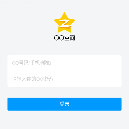
hiraishinNoJutsuShiki
hiraishinNoJutsuShiki
登录