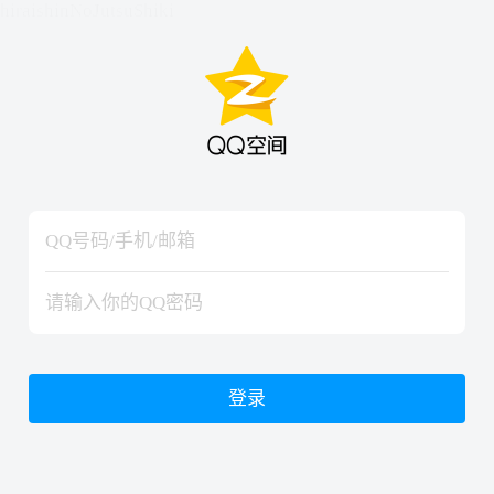
hiraishinNoJutsuShiki
hiraishinNoJutsuShiki
登录