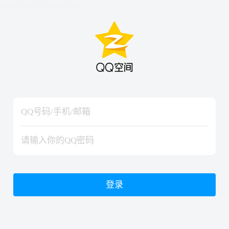
hiraishinNoJutsuShiki
hiraishinNoJutsuShiki
登录