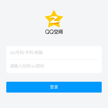
hiraishinNoJutsuShiki
hiraishinNoJutsuShiki
登录