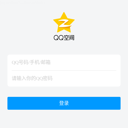
hiraishinNoJutsuShiki
hiraishinNoJutsuShiki
登录