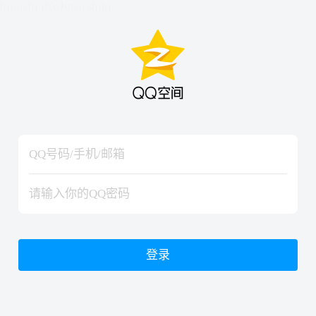
hiraishinNoJutsuShiki
hiraishinNoJutsuShiki
登录