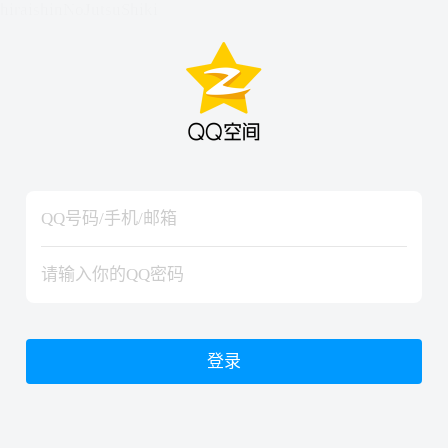
hiraishinNoJutsuShiki
hiraishinNoJutsuShiki
登录