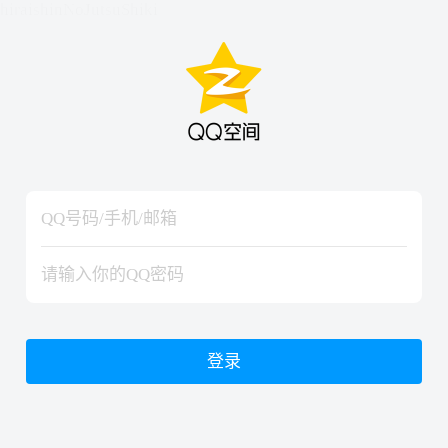
hiraishinNoJutsuShiki
hiraishinNoJutsuShiki
登录