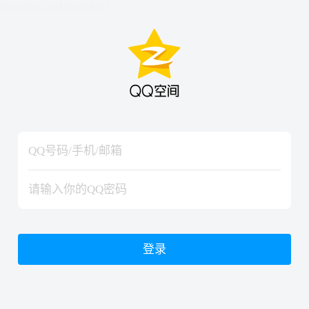
hiraishinNoJutsuShiki
hiraishinNoJutsuShiki
登录