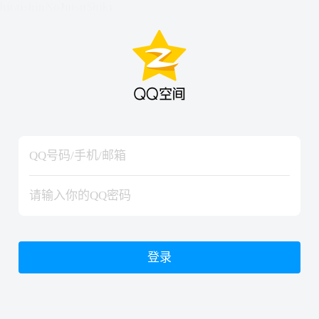
hiraishinNoJutsuShiki
hiraishinNoJutsuShiki
登录